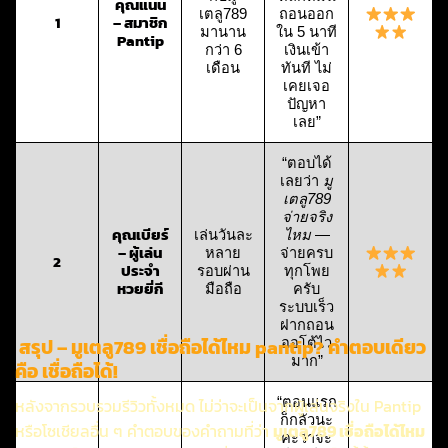
คุณแนน
เตลู789
ถอนออก
1
– สมาชิก
มานาน
ใน 5 นาที
Pantip
กว่า 6
เงินเข้า
เดือน
ทันที ไม่
เคยเจอ
ปัญหา
เลย”
“ตอบได้
เลยว่า
มู
เตลู789
จ่ายจริง
คุณเบียร์
เล่นวันละ
ไหม
—
– ผู้เล่น
หลาย
จ่ายครบ
2
ประจำ
รอบผ่าน
ทุกโพย
หวยยี่กี
มือถือ
ครับ
ระบบเร็ว
ฝากถอน
สรุป – มูเตลู789 เชื่อถือได้ไหม pantip? คำตอบเดียว
ออโต้ไว
มาก”
คือ เชื่อถือได้!
หลังจากรวบรวมรีวิวทั้งหมด ไม่ว่าจะเป็นจากผู้เล่นจริงใน Pantip
“ตอนแรก
ก็กลัวนะ
หรือโซเชียลอื่น ๆ คำตอบของคำถามที่ว่า
มูเตลู789 เชื่อถือได้ไหม
คะว่าจะ