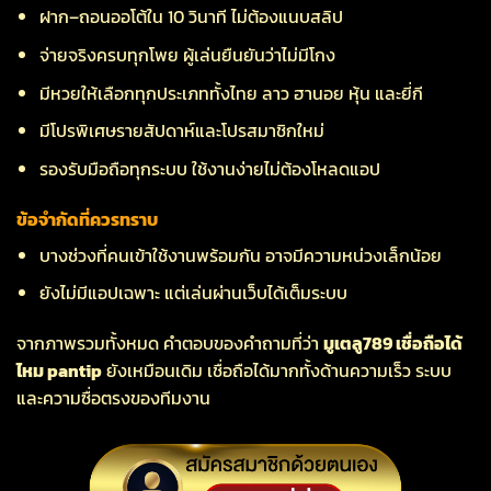
ฝาก–ถอนออโต้ใน 10 วินาที ไม่ต้องแนบสลิป
จ่ายจริงครบทุกโพย ผู้เล่นยืนยันว่าไม่มีโกง
มีหวยให้เลือกทุกประเภททั้งไทย ลาว ฮานอย หุ้น และยี่กี
มีโปรพิเศษรายสัปดาห์และโปรสมาชิกใหม่
รองรับมือถือทุกระบบ ใช้งานง่ายไม่ต้องโหลดแอป
ข้อจำกัดที่ควรทราบ
บางช่วงที่คนเข้าใช้งานพร้อมกัน อาจมีความหน่วงเล็กน้อย
ยังไม่มีแอปเฉพาะ แต่เล่นผ่านเว็บได้เต็มระบบ
จากภาพรวมทั้งหมด คำตอบของคำถามที่ว่า
มูเตลู789 เชื่อถือได้
ไหม pantip
ยังเหมือนเดิม เชื่อถือได้มากทั้งด้านความเร็ว ระบบ
และความซื่อตรงของทีมงาน