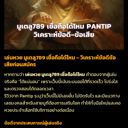
เล่นหวย มูเตลู789 เชื่อถือได้ไหม – วิเคราะห์ข้อดีข้อ
เสียก่อนสมัคร
หากถามว่า
เล่นหวย มูเตลู789 เชื่อถือได้ไหม
คำตอบจากผู้เล่น
จริงคือ “ได้แน่นอน” เพราะเว็บนี้เน้นระบบออโต้ที่รวดเร็ว โปร่งใส
และตรวจสอบได้ตลอดเวลา
รีวิวจาก Pantip ระบุว่าเว็บนี้ไม่มีเลขอั้น ไม่ปิดรับไว และมีแนวทาง
เลขมงคลสำหรับสายมูที่ต้องการเสริมโชค ทำให้ทั้งมือใหม่และคอ
หวยประจำเลือกใช้บริการอย่างต่อเนื่อง
ข้อดีจากประสบการณ์ผู้เล่นจริง