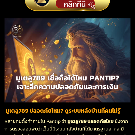
มูเตลู789 ปลอดภัยไหม? ดูระบบหลังบ้านที่คนไม่รู้
หลายคนตั้งคำถามใน Pantip ว่า
มูเตลู789 ปลอดภัยไหม
ซึ่งจาก
การตรวจสอบพบว่าเว็บนี้มีระบบหลังบ้านที่ได้มาตรฐานสากล มี