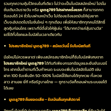
รวมทุกความคุ้มไว้ครบในที่เดียว ไม่ว่าจะเป็นโบนัสสมัครใหม่ โปรโม
ชั่นเติมเงินรายวัน หรือ
มูเตลู789 โปรฝากครั้งแรก
ก็สามารถกด
รับเองได้ 24 ชั่วโมงผ่านหน้าเว็บ ไม่ต้องแจ้งแอดมินให้ยุ่งยาก
เว็บจะอัปเดตโปรโมชั่นใหม่ ๆ ทุกเดือน เพื่อให้สมาชิกทุกคนได้สิทธิ์
สุดคุ้มก่อนใคร เพราะที่นี่ตั้งใจให้ผู้เล่น “ได้มากกว่าแค่ลุ้นรางวัล”
แต่ได้ทั้งโชคและโบนัสในเวลาเดียวกัน
โปรสมาชิกใหม่ มูเตลู789 – สมัครวันนี้ รับโบนัสทันที
มือใหม่ไม่ควรพลาด! เพียงสมัครสมาชิกใหม่ก็รับโบนัสพิเศษจาก
โปรสมาชิกใหม่ มูเตลู789
ได้ทันที
เพียงกรอกข้อมูลและยืนยันเบอร์
โทร ฝากขั้นต่ำตามที่เว็บกำหนด ระบบจะเพิ่มโบนัสอัตโนมัติ เช่น
ฝาก 100 รับเพิ่มอีก 50–100%
โบนัสนี้ใช้แทงได้ทุกหวย ทั้งหวย
ลาว ฮานอย ยี่กี หรือรัฐบาลไทย — ถูกรางวัลก็ถอนผ่านระบบออโต้
ได้เลย
มูเตลู789 คืนยอดเสีย – รับเงินคืนทุกสัปดาห์
อีกหนึ่งโปรที่ผู้เล่นชอบมากคือ
มูเตลู789 คืนยอดเสีย
ที่คืนเงินให้