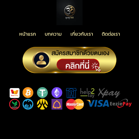
หน้าแรก บทความ เกี่ยวกับเรา ติดต่อเรา