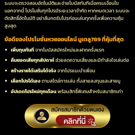
ระบบจะตรวจสอบอัตโนมัติและจ่ายโบนัสทันทีเมื่อครบเงื่อนไข
นอกจากนี้ โปรโมชั่นทุกโปรมีระยะเวลาจำกัด หากหมดเวลา ระบบจะ
ตัดสิทธิ์อัตโนมัติ อย่าลืมกดรับโปรก่อนเล่นทุกครั้งเพื่อความคุ้ม
สูงสุด
ข้อดีของโปรโมชั่นหวยออนไลน์ มูเตลู789 ที่คุ้มที่สุด
เพิ่มทุนทันที
จากโบนัสสมัครใหม่และฝากครั้งแรก
คืนยอดเสียทุกสัปดาห์
ช่วยลดความเสี่ยงและมีกำลังใจเล่นต่อ
สร้างรายได้เสริมได้จริง
จากโปรแนะนำเพื่อน
เลือกโปรได้เอง
ตามสไตล์การเล่น ทั้งสายลงทุนและสายมู
อัปเดตโปรใหม่ทุกเดือน
พร้อมสิทธิ์พิเศษสำหรับสมาชิกเก่า