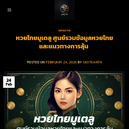
Skip
to
content
บทความ
หวยไทยมูเตลู ศูนย์รวมข้อมูลหวยไทย
และแนวทางการลุ้น
POSTED ON
FEBRUARY 24, 2026
BY
SEOTEAMTH
24
Feb