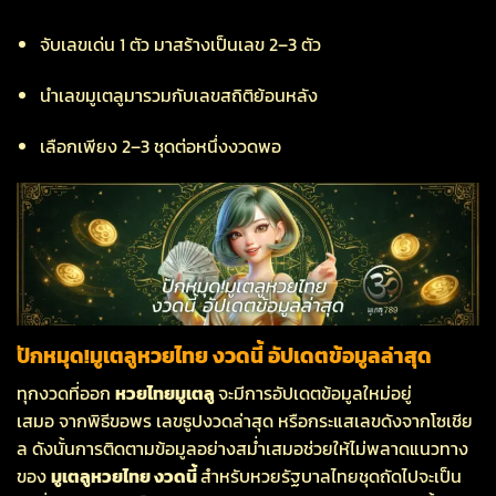
จับเลขเด่น 1 ตัว มาสร้างเป็นเลข 2–3 ตัว
นำเลขมูเตลูมารวมกับเลขสถิติย้อนหลัง
เลือกเพียง 2–3 ชุดต่อหนึ่งงวดพอ
ปักหมุด!
มูเตลูหวยไทย งวดนี้
อัปเดตข้อมูลล่าสุด
ทุกงวดที่ออก
หวยไทยมูเตลู
จะมีการอัปเดตข้อมูลใหม่อยู่
เสมอ จากพิธีขอพร เลขธูปงวดล่าสุด หรือกระแสเลขดังจากโซเชีย
ล ดังนั้นการติดตามข้อมูลอย่างสม่ำเสมอช่วยให้ไม่พลาดแนวทาง
ของ
มูเตลูหวยไทย งวดนี้
สำหรับหวยรัฐบาลไทยชุดถัดไปจะเป็น