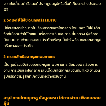
จากขันน้ำมนต์ ตัวเลขที่ปรากฏบนธูปหรือสิ่งที่เห็นระหว่างประกอบ
พิธี
2. วัดเจดีย์ ไอ้ไข่ จ.นครศรีธรรมราช
มีชื่อเสียงอย่างมากในเรื่องการขอพรโชคลาภ โดยเฉพาะไอ้ไข่ เด็ก
วัดที่เชื่อกันว่าให้โชคแม่นเรื่องการเงินและการเสี่ยงดวง ผู้ศรัทธา
นิยมบนบานด้วยของเล่น ประทัดหรือรูปปั้นไก่ พร้อมขอเลขจากธูป
หรือหางของประทัด
3. ศาลหลักเมือง กรุงเทพมหานคร
เป็นศูนย์รวมจิตใจของคนกรุงเทพมหานคร
นิยมขอพรเรื่องการ
งาน
การเงินและโชคลาภ เลขเด็ดมักได้จากเลขวันที่มาไหว้ จำนวน
ธูปหรือความรู้สึกที่เกิดขึ้นระหว่างอธิษฐาน
สรุป หวยไทยมูเตลู ข้อมูลครบ ใช้งานง่าย เพื่อคนชอบ
ลุ้น