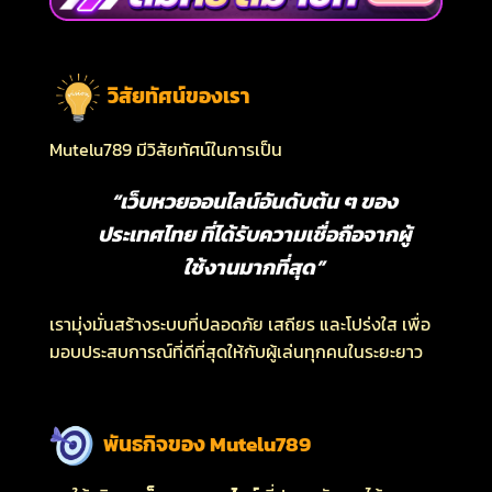
วิสัยทัศน์ของเรา
Mutelu789 มีวิสัยทัศน์ในการเป็น
“เว็บหวยออนไลน์อันดับต้น ๆ ของ
ประเทศไทย ที่ได้รับความเชื่อถือจากผู้
ใช้งานมากที่สุด”
เรามุ่งมั่นสร้างระบบที่ปลอดภัย เสถียร และโปร่งใส เพื่อ
มอบประสบการณ์ที่ดีที่สุดให้กับผู้เล่นทุกคนในระยะยาว
พันธกิจของ Mutelu789