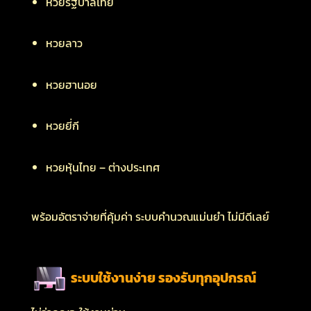
หวยรัฐบาลไทย
หวยลาว
หวยฮานอย
หวยยี่กี
หวยหุ้นไทย – ต่างประเทศ
พร้อมอัตราจ่ายที่คุ้มค่า ระบบคำนวณแม่นยำ ไม่มีดีเลย์
ระบบใช้งานง่าย รองรับทุกอุปกรณ์