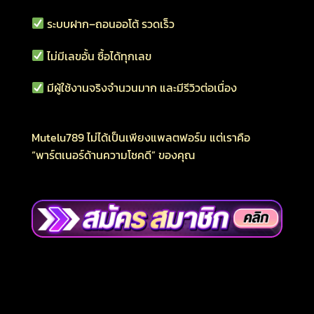
ระบบฝาก–ถอนออโต้ รวดเร็ว
ไม่มีเลขอั้น ซื้อได้ทุกเลข
มีผู้ใช้งานจริงจำนวนมาก และมีรีวิวต่อเนื่อง
Mutelu789 ไม่ได้เป็นเพียงแพลตฟอร์ม แต่เราคือ
“พาร์ตเนอร์ด้านความโชคดี” ของคุณ